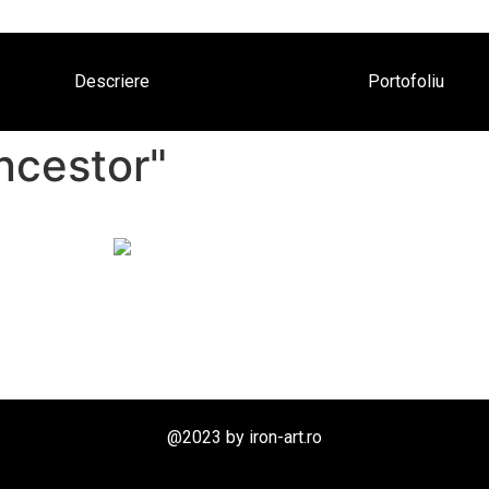
Descriere
Portofoliu
ncestor"
@2023 by iron-art.ro