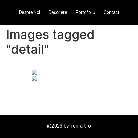
Despre Noi
Descriere
Portofoliu
Contact
Images tagged
"detail"
@2023 by iron-art.ro