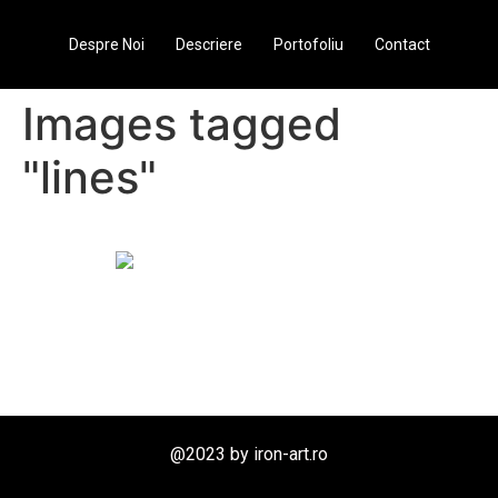
Despre Noi
Descriere
Portofoliu
Contact
Images tagged
"lines"
@2023 by iron-art.ro