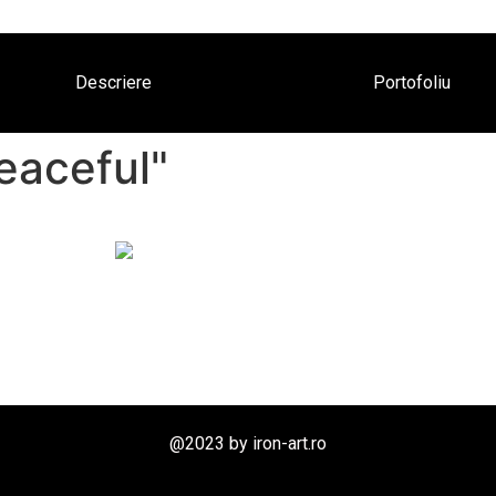
Descriere
Portofoliu
eaceful"
@2023 by iron-art.ro