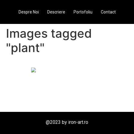
Despre Noi
Descriere
Portofoliu
Contact
Images tagged
"plant"
@2023 by iron-art.ro